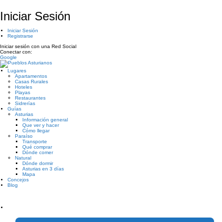
Iniciar Sesión
Iniciar Sesión
Registrarse
Iniciar sesión con una Red Social
Conectar con:
Google
Lugares
Apartamentos
Casas Rurales
Hoteles
Playas
Restaurantes
Sidrerías
Guías
Asturias
Información general
Que ver y hacer
Cómo llegar
Paraíso
Transporte
Qué comprar
Dónde comer
Natural
Dónde dormir
Asturias en 3 días
Mapa
Concejos
Blog
¿Tienes un negocio en Asturias?