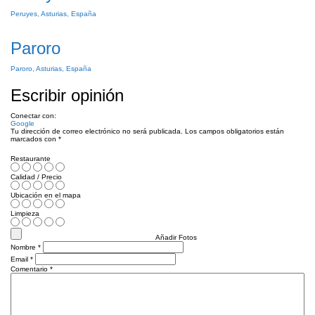
Peruyes, Asturias, España
Paroro
Paroro, Asturias, España
Escribir opinión
Conectar con:
Google
Tu dirección de correo electrónico no será publicada.
Los campos obligatorios están
marcados con
*
Restaurante
Calidad / Precio
Ubicación en el mapa
Limpieza
Añadir Fotos
Nombre
*
Email
*
Comentario
*