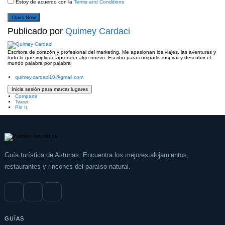
Estoy de acuerdo con la
Terms and Conditions
Claim Now
Publicado por
Quimey Cardaci
Escritora de corazón y profesional del marketing. Me apasionan los viajes, las aventuras y
todo lo que implique aprender algo nuevo. Escribo para compartir, inspirar y descubrir el
mundo palabra por palabra
quimey.cardaci10@gmail.com
Inicia sesión para marcar lugares
Compartir
Tweet
Pin It
Guía turística de Asturias. Encuentra los mejores alojamientos,
restaurantes y rincones del paraíso natural.
GUÍAS