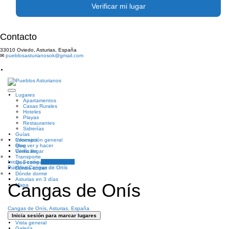
Verificar mi lugar
Contacto
33010 Oviedo, Asturias, España
✉
pueblosasturianosok@gmail.com
Lugares
Apartamentos
Casas Rurales
Hoteles
Playas
Restaurantes
Sidrerías
Guías
Información general
Concejos
Que ver y hacer
Blog
Cómo llegar
Verifícate
Transporte
Iniciar Sesión
Verificar Lugar
Qué comprar
Pueblos
Cangas de Onís
Dónde comer
Dónde dormir
Asturias en 3 días
Cangas de Onís
Mapa
Cangas de Onís, Asturias, España
Inicia sesión para marcar lugares
Vista general
Galería