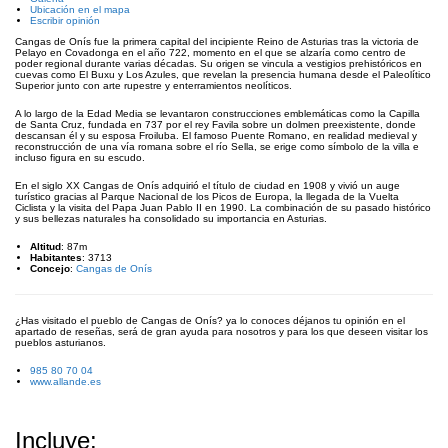
Ubicación en el mapa
Escribir opinión
Cangas de Onís fue la primera capital del incipiente Reino de Asturias tras la victoria de
Pelayo en Covadonga en el año 722, momento en el que se alzaría como centro de
poder regional durante varias décadas. Su origen se vincula a vestigios prehistóricos en
cuevas como El Buxu y Los Azules, que revelan la presencia humana desde el Paleolítico
Superior junto con arte rupestre y enterramientos neolíticos.
A lo largo de la Edad Media se levantaron construcciones emblemáticas como la Capilla
de Santa Cruz, fundada en 737 por el rey Favila sobre un dolmen preexistente, donde
descansan él y su esposa Froiluba.
El famoso Puente Romano, en realidad medieval y
reconstrucción de una vía romana sobre el río Sella, se erige como símbolo de la villa e
incluso figura en su escudo
.
En el siglo XX Cangas de Onís adquirió el título de ciudad en 1908 y vivió un auge
turístico gracias al Parque Nacional de los Picos de Europa, la llegada de la Vuelta
Ciclista y la visita del Papa Juan Pablo II en 1990
. La combinación de su pasado histórico
y sus bellezas naturales ha consolidado su importancia en Asturias.
Altitud
: 87m
Habitantes
: 3713
Concejo
:
Cangas de Onís
¿Has visitado el pueblo de Cangas de Onís? ya lo conoces déjanos tu opinión en el
apartado de reseñas, será de gran ayuda para nosotros y para los que deseen visitar los
pueblos asturianos.
985 80 70 04
www.allande.es
Incluye: