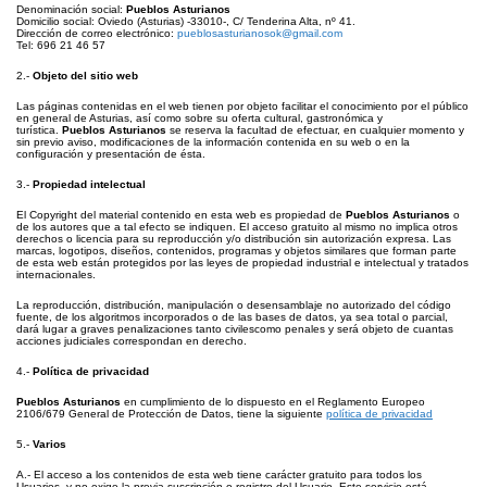
Denominación social:
Pueblos Asturianos
Domicilio social: Oviedo (Asturias) -33010-, C/ Tenderina Alta, nº 41.
Dirección de correo electrónico:
pueblosasturianosok@gmail.com
Tel: 696 21 46 57
2.-
Objeto del sitio web
Las páginas contenidas en el web tienen por objeto facilitar el conocimiento por el público
en general de Asturias, así como sobre su oferta cultural, gastronómica y
turística.
Pueblos Asturianos
se reserva la facultad de efectuar, en cualquier momento y
sin previo aviso, modificaciones de la información contenida en su web o en la
configuración y presentación de ésta.
3.-
Propiedad intelectual
El Copyright del material contenido en esta web es propiedad de
Pueblos Asturianos
o
de los autores que a tal efecto se indiquen. El acceso gratuito al mismo no implica otros
derechos o licencia para su reproducción y/o distribución sin autorización expresa. Las
marcas, logotipos, diseños, contenidos, programas y objetos similares que forman parte
de esta web están protegidos por las leyes de propiedad industrial e intelectual y tratados
internacionales.
La reproducción, distribución, manipulación o desensamblaje no autorizado del código
fuente, de los algoritmos incorporados o de las bases de datos, ya sea total o parcial,
dará lugar a graves penalizaciones tanto civilescomo penales y será objeto de cuantas
acciones judiciales correspondan en derecho.
4.-
Política de privacidad
Pueblos Asturianos
en cumplimiento de lo dispuesto en el Reglamento Europeo
2106/679 General de Protección de Datos, tiene la siguiente
política de privacidad
5.-
Varios
A.- El acceso a los contenidos de esta web tiene carácter gratuito para todos los
Usuarios, y no exige la previa suscripción o registro del Usuario. Este servicio está