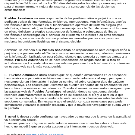
disponible las 24 horas del día los 365 días del año,salvo las interrupciones requeridas
para el mantenimiento y mejora del sistema o a consecuencia de las siguientes
circunstancias:
Pueblos Asturianos
no será responsable de los posibles daños o perjuicios que se
pudieran derivar de interferencias, omisiones, interrupciones, virus informáticos, averías
telefónicas o desconexiones en el funcionamiento operativo del sistema elegido (red
telefónica, internet, etc.), motivadas por causas ajenas a la Red; de retrasos o bloqueos
en el uso del sistema elegido causados por deficiencias o sobrecargas de líneas
telefónicas o sobrecargas en el servidor, en el sistema de internet o en otros sistemas
electrónicos, así como de daños que puedan ser causados por terceras personas
mediante intromisiones ilegítimas en el sistema elegido.
Asimismo, se exonera a la
Pueblos Asturianos
de responsabilidad ante cualquier daño o
perjuicio que pudiera sufrir el Cliente como consecuencia de errores, defectos u omisiones
en la información facilitada en esta página, siempre que proceda de fuentes ajenas a la
misma.
Pueblos Asturianos
no se hace responsable en ningún caso de la falta de
actualización de los contenidos aunque velamos para que toda la información contenidas
en nuestra web sea lo más veraz posible.
B.-
Pueblos Asturianos
utiliza cookies que se quedarán almacenadas en el ordenador.
Las cookies son pequeños archivos que nuestro ordenador envía al suyo, pero que no
nos proporcionan información ni sobre su nombre, ni sobre cualquier dato de carácter
personal suyo. Las cookies que utilizamos no pueden leer datos de su ordenador ni leer
las cookies que existan en su ordenador. Cuando el usuario se encuentre navegando por
las páginas web de
Pueblos Asturianos
, el servidor donde se encuentra alojada
reconoce automáticamente la dirección IP de su ordenador, el día y la hora en la que
comienza la visita, en la que abandona la visita, así como información sobre las distintas
secciones consultadas. Es necesario que el servidor conozca estos datos para poder
comunicarse y enviarle la petición realizada y que a través del navegador se pueda ver en
la pantalla.
Si usted lo desea puede configurar su navegador de manera que le avise en la pantalla si
va a recibir una cookie.
El usuario puede configurar su ordenador de manera que no reciba estas cookies, este
hecho no impedirá que se pueda acceder a la información nuestros sitios web.
Lea más sobre
nuestra política de cookies