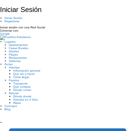
Iniciar Sesión
Iniciar Sesión
Registrarse
Iniciar sesión con una Red Social
Conectar con:
Google
Lugares
Apartamentos
Casas Rurales
Hoteles
Playas
Restaurantes
Sidrerías
Guías
Asturias
Información general
Que ver y hacer
Cómo llegar
Paraíso
Transporte
Qué comprar
Dónde comer
Natural
Dónde dormir
Asturias en 3 días
Mapa
Concejos
Blog
¿Tienes un negocio en Asturias?