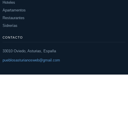
Hoteles
Apartamentos
Restaurantes
Sidrerías
CONTACTO
33010 Oviedo, Asturias, España
pueblosasturianosweb@gmail.com
¿Tienes un negocio en Asturias?
Verifica tu establecimiento y llega a miles de viajeros que visitan
Asturias cada año.
+200 establecimientos
Miles de viajeros
Verificar mi lugar