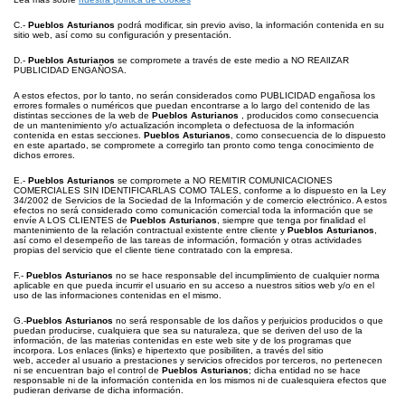
C.-
Pueblos Asturianos
podrá modificar, sin previo aviso, la información contenida en su
sitio web, así como su configuración y presentación.
D.-
Pueblos Asturianos
se compromete a través de este medio a NO REAlIZAR
PUBLICIDAD ENGAÑOSA.
A estos efectos, por lo tanto, no serán considerados como PUBLICIDAD engañosa los
errores formales o numéricos que puedan encontrarse a lo largo del contenido de las
distintas secciones de la web de
Pueblos Asturianos
, producidos como consecuencia
de un mantenimiento y/o actualización incompleta o defectuosa de la información
contenida en estas secciones.
Pueblos Asturianos
, como consecuencia de lo dispuesto
en este apartado, se compromete a corregirlo tan pronto como tenga conocimiento de
dichos errores.
E.-
Pueblos Asturianos
se compromete a NO REMITIR COMUNICACIONES
COMERCIALES SIN IDENTIFICARLAS COMO TALES, conforme a lo dispuesto en la Ley
34/2002 de Servicios de la Sociedad de la Información y de comercio electrónico. A estos
efectos no será considerado como comunicación comercial toda la información que se
envíe A LOS CLIENTES de
Pueblos Asturianos
, siempre que tenga por finalidad el
mantenimiento de la relación contractual existente entre cliente y
Pueblos Asturianos
,
así como el desempeño de las tareas de información, formación y otras actividades
propias del servicio que el cliente tiene contratado con la empresa.
F.-
Pueblos Asturianos
no se hace responsable del incumplimiento de cualquier norma
aplicable en que pueda incurrir el usuario en su acceso a nuestros sitios web y/o en el
uso de las informaciones contenidas en el mismo.
G.-
Pueblos Asturianos
no será responsable de los daños y perjuicios producidos o que
puedan producirse, cualquiera que sea su naturaleza, que se deriven del uso de la
información, de las materias contenidas en este web site y de los programas que
incorpora. Los enlaces (links) e hipertexto que posibiliten, a través del sitio
web, acceder al usuario a prestaciones y servicios ofrecidos por terceros, no pertenecen
ni se encuentran bajo el control de
Pueblos Asturianos
; dicha entidad no se hace
responsable ni de la información contenida en los mismos ni de cualesquiera efectos que
pudieran derivarse de dicha información.