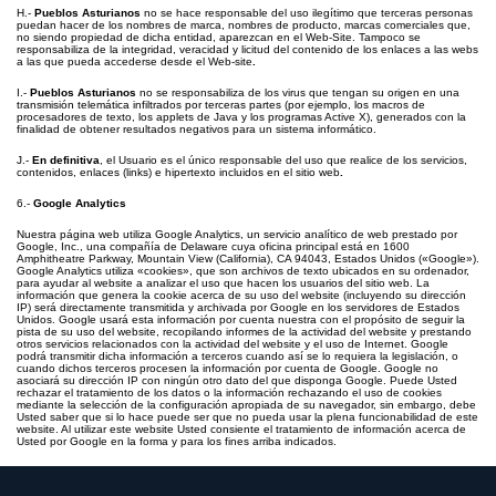
H.-
Pueblos Asturianos
no se hace responsable del uso ilegítimo que terceras personas
puedan hacer de los nombres de marca, nombres de producto, marcas comerciales que,
no siendo propiedad de dicha entidad, aparezcan en el Web-Site. Tampoco se
responsabiliza de la integridad, veracidad y licitud del contenido de los enlaces a las webs
a las que pueda accederse desde el Web-site
.
I.-
Pueblos Asturianos
no se responsabiliza de los virus que tengan su origen en una
transmisión telemática infiltrados por terceras partes (por ejemplo, los macros de
procesadores de texto, los applets de Java y los programas Active X), generados con la
finalidad de obtener resultados negativos para un sistema informático.
J.-
En definitiva
, el Usuario es el único responsable del uso que realice de los servicios,
contenidos, enlaces (links) e hipertexto incluidos en el sitio web
.
6.-
Google Analytics
Nuestra página web utiliza Google Analytics, un servicio analítico de web prestado por
Google, Inc., una compañía de Delaware cuya oficina principal está en 1600
Amphitheatre Parkway, Mountain View (California), CA 94043, Estados Unidos («Google»).
Google Analytics utiliza «cookies», que son archivos de texto ubicados en su ordenador,
para ayudar al website a analizar el uso que hacen los usuarios del sitio web. La
información que genera la cookie acerca de su uso del website (incluyendo su dirección
IP) será directamente transmitida y archivada por Google en los servidores de Estados
Unidos. Google usará esta información por cuenta nuestra con el propósito de seguir la
pista de su uso del website, recopilando informes de la actividad del website y prestando
otros servicios relacionados con la actividad del website y el uso de Internet. Google
podrá transmitir dicha información a terceros cuando así se lo requiera la legislación, o
cuando dichos terceros procesen la información por cuenta de Google. Google no
asociará su dirección IP con ningún otro dato del que disponga Google. Puede Usted
rechazar el tratamiento de los datos o la información rechazando el uso de cookies
mediante la selección de la configuración apropiada de su navegador, sin embargo, debe
Usted saber que si lo hace puede ser que no pueda usar la plena funcionabilidad de este
website. Al utilizar este website Usted consiente el tratamiento de información acerca de
Usted por Google en la forma y para los fines arriba indicados.