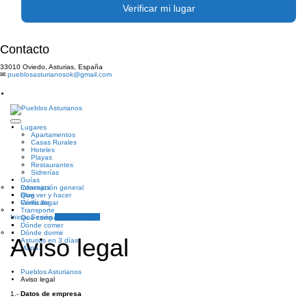
Verificar mi lugar
Contacto
33010 Oviedo, Asturias, España
✉
pueblosasturianosok@gmail.com
Lugares
Apartamentos
Casas Rurales
Hoteles
Playas
Restaurantes
Sidrerías
Guías
Información general
Concejos
Que ver y hacer
Blog
Cómo llegar
Verifícate
Transporte
Iniciar Sesión
Verificar Lugar
Qué comprar
Dónde comer
Dónde dormir
Aviso legal
Asturias en 3 días
Mapa
Pueblos Asturianos
Aviso legal
1.-
Datos de empresa