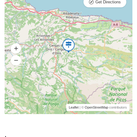
Get Directions
Leaflet
| ©
OpenStreetMap
contributors